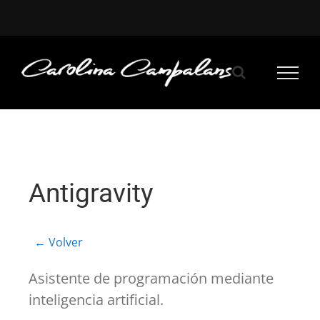
Saltar
al
contenido
Antigravity
← Volver
Asistente de programación mediante
inteligencia artificial.