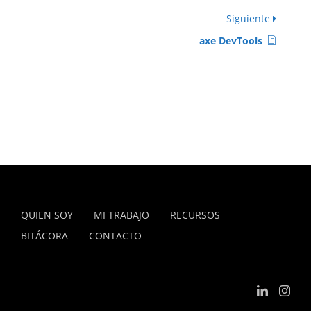
Siguiente
axe DevTools
QUIEN SOY
MI TRABAJO
RECURSOS
BITÁCORA
CONTACTO