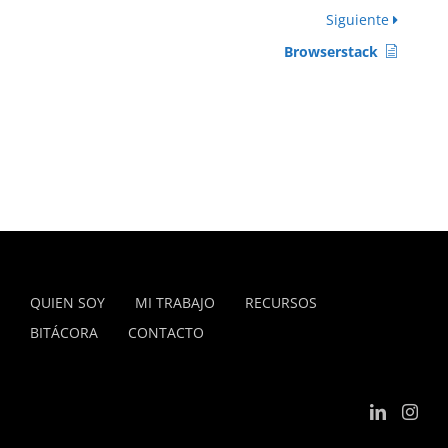
Siguiente
Browserstack
QUIEN SOY
MI TRABAJO
RECURSOS
BITÁCORA
CONTACTO