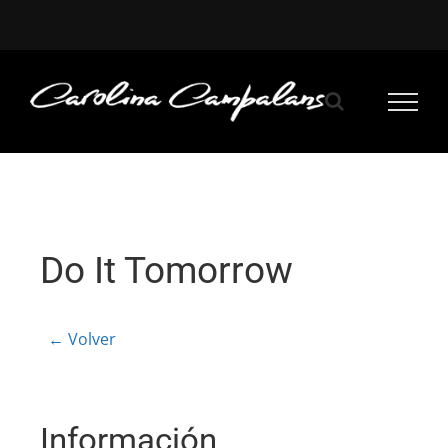
Saltar
al
contenido
Do It Tomorrow
← Volver
Información