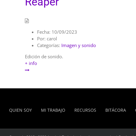
Reaper
Fecha:
10/09/2023
Por:
carol
Categorías:
Imagen y sonido
Edición de sonido.
+ info
QUIEN SOY
MI TRABAJO
RECURSOS
BITÁCORA