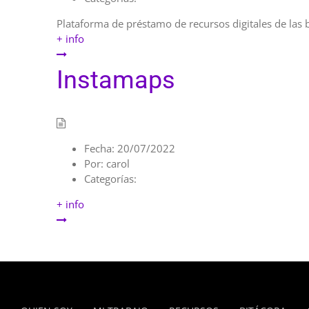
Plataforma de préstamo de recursos digitales de las b
+ info
Instamaps
Fecha:
20/07/2022
Por:
carol
Categorías:
+ info