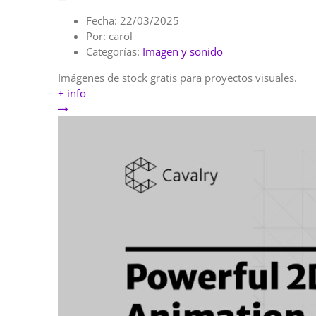
Fecha:
22/03/2025
Por:
carol
Categorías:
Imagen y sonido
Imágenes de stock gratis para proyectos visuales.
+ info