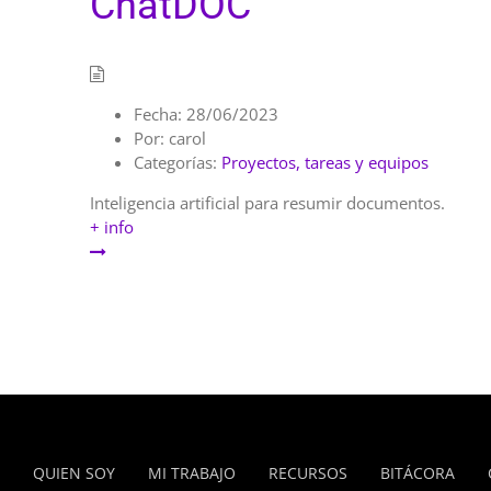
ChatDOC
Fecha:
28/06/2023
Por:
carol
Categorías:
Proyectos, tareas y equipos
Inteligencia artificial para resumir documentos.
+ info
QUIEN SOY
MI TRABAJO
RECURSOS
BITÁCORA