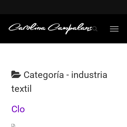
Saltar
al
contenido
Categoría -
industria
textil
Clo