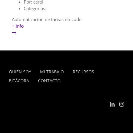
Por:
carol
Categorías:
Automatización de tareas no-code.
+ info
QUIEN SOY
MI TRABAJO
RECURSOS
BITÁCORA
CONTACTO