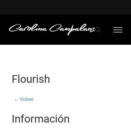
Saltar
al
contenido
Flourish
← Volver
Información