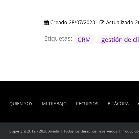
Creado
28/07/2023
Actualizado
2
Etiquetas:
CRM
gestión de cl
QUIEN SOY
MI TRABAJO
RECURSOS
BITÁCORA
Copyright 2012 - 2020 Avada | Todos los derechos reservados | Producid