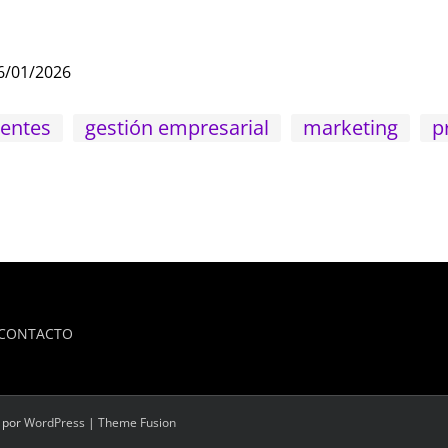
6/01/2026
ientes
gestión empresarial
marketing
p
CONTACTO
o por
WordPress
|
Theme Fusion