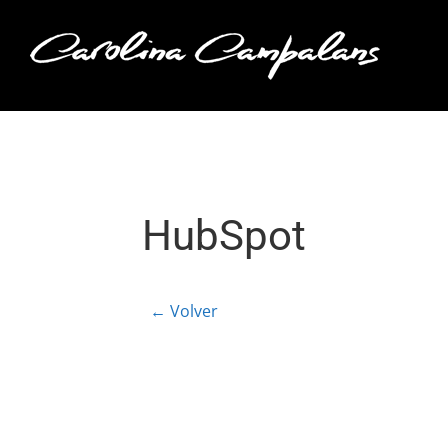
Saltar
al
contenido
HubSpot
← Volver