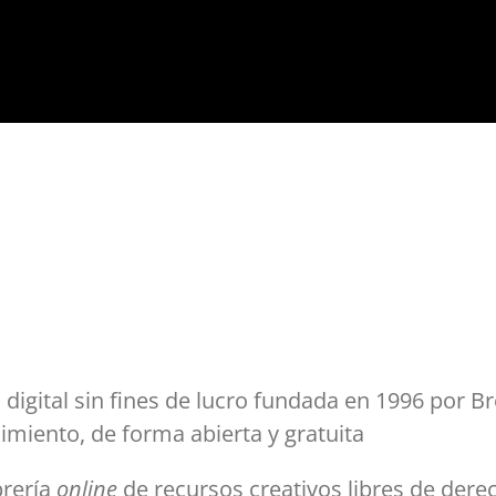
a digital sin fines de lucro fundada en 1996 por B
imiento, de forma abierta y gratuita
brería
online
de recursos creativos libres de der