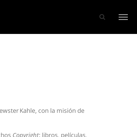
rewster Kahle, con la misión de
echos
Copyright
: libros, películas,