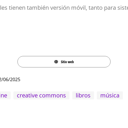
bles tienen también versión móvil, tanto para si
Sitio web
2/06/2025
ine
creative commons
libros
música