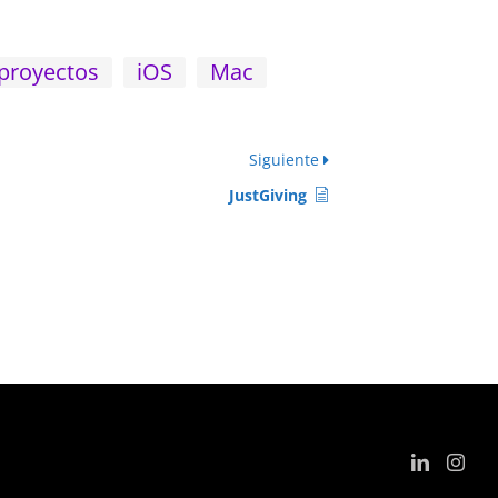
 proyectos
iOS
Mac
Siguiente
JustGiving