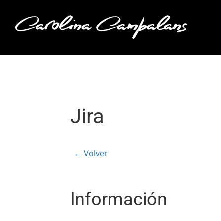
Saltar
al
contenido
Jira
← Volver
Información