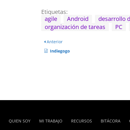
Etiquetas:
agile
Android
desarrollo 
organización de tareas
PC
Anterior
Indiegogo
QUIEN SOY
MI TRABAJO
RECURSOS
BITÁCORA