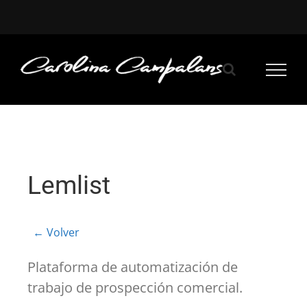
Saltar
al
contenido
Lemlist
← Volver
Plataforma de automatización de
trabajo de prospección comercial.