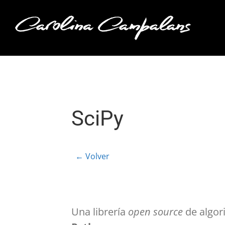
Saltar
al
contenido
SciPy
← Volver
Una librería
open source
de algor