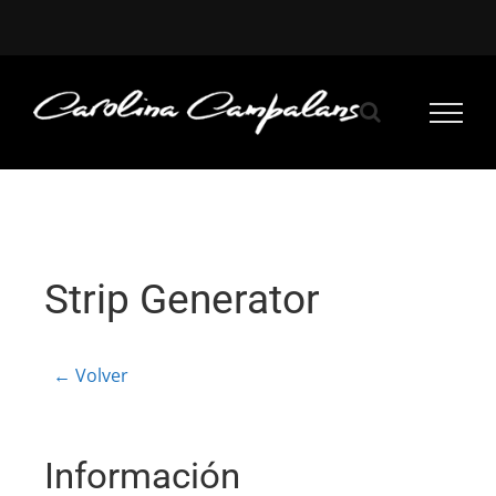
Saltar
al
contenido
Strip Generator
← Volver
Información