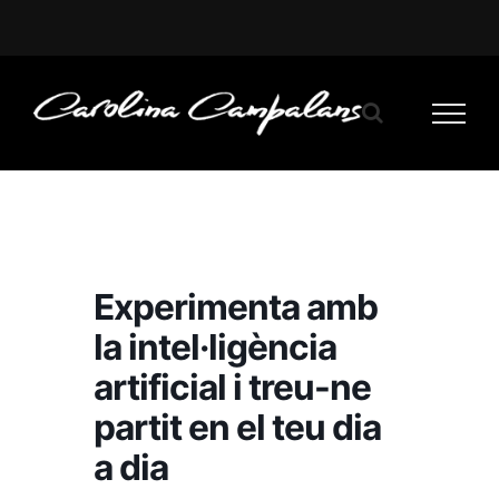
Saltar
al
contenido
Experimenta amb
la intel·ligència
artificial i treu-ne
partit en el teu dia
a dia