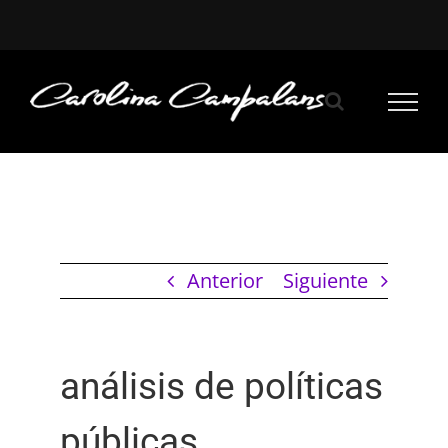
Saltar
al
contenido
Anterior
Siguiente
análisis de políticas
públicas