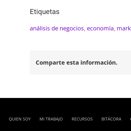
Etiquetas
análisis de negocios
,
economía
,
mark
Comparte esta información.
QUIEN SOY
MI TRABAJO
RECURSOS
BITÁCORA