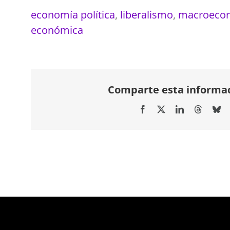
economía política
,
liberalismo
,
macroeco
económica
Comparte esta informac
Facebook
X
LinkedIn
Threads
Bl