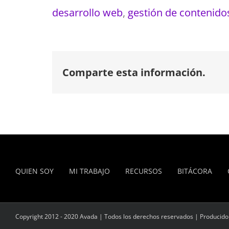
desarrollo web
,
gestión de contenido
Comparte esta información.
QUIEN SOY
MI TRABAJO
RECURSOS
BITÁCORA
Copyright 2012 - 2020 Avada | Todos los derechos reservados | Producid