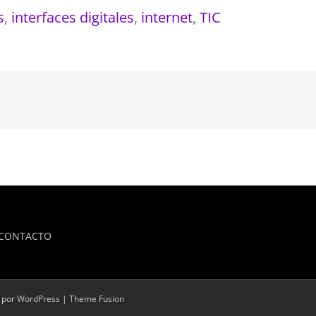
s
,
interfaces digitales
,
internet
,
TIC
CONTACTO
o por
WordPress
|
Theme Fusion