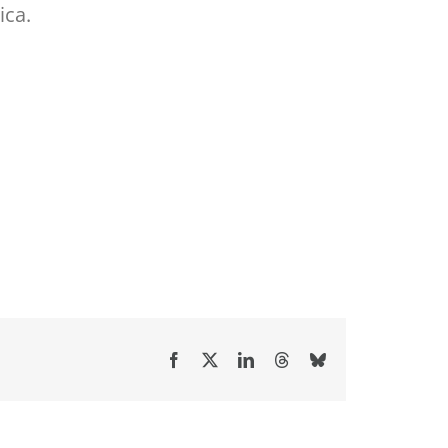
ica.
Facebook
X
LinkedIn
Threads
Bluesky