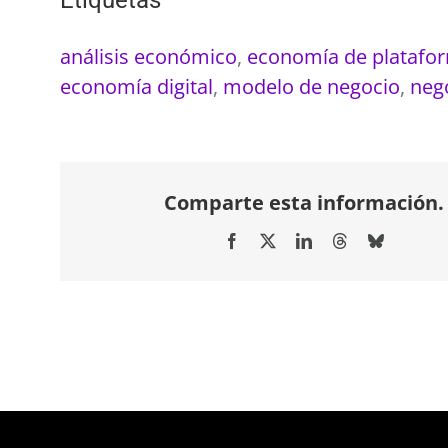
análisis económico
,
economía de platafo
economía digital
,
modelo de negocio
,
nego
Comparte esta información.
Facebook
X
LinkedIn
Threads
Bluesky