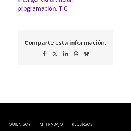
programación
,
TIC
Comparte esta información.
Facebook
X
LinkedIn
Threads
Bluesky
QUIEN SOY
MI TRABAJO
RECURSOS