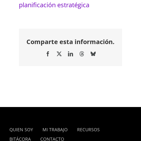
planificación estratégica
Comparte esta información.
Facebook
X
LinkedIn
Threads
Bluesky
QUIEN SOY
MI TRABAJO
RECURSOS
BITÁCORA
CONTACTO