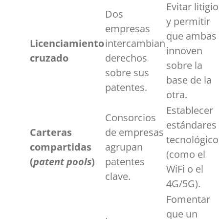
Evitar litigi
Dos
y permitir
empresas
que ambas
Licenciamiento
intercambian
innoven
cruzado
derechos
sobre la
sobre sus
base de la
patentes.
otra.
Establecer
Consorcios
estándares
Carteras
de empresas
tecnológico
compartidas
agrupan
(como el
(
patent pools
)
patentes
WiFi o el
clave.
4G/5G).
Fomentar
que un