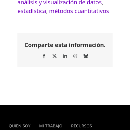
análisis y visualización de datos
,
estadística
,
métodos cuantitativos
Comparte esta información.
Facebook
X
LinkedIn
Threads
Bluesky
QUIEN SOY
MI TRABAJO
RECURSOS