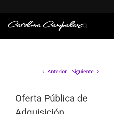
Saltar
al
contenido
Anterior
Siguiente
Oferta Pública de
Adquisición