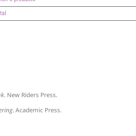
tal
nk
. New Riders Press.
ering
. Academic Press.