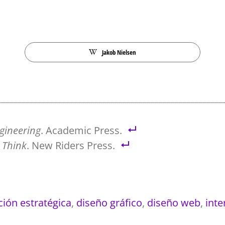
Jakob Nielsen
ngineering
. Academic Press.
 Think
. New Riders Press.
ión estratégica
,
diseño gráfico
,
diseño web
,
inte