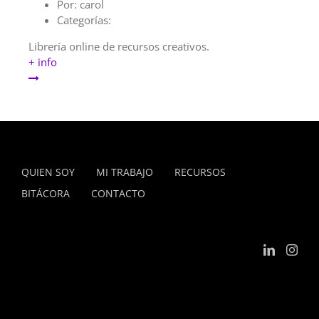
Por:
carol
Categorías:
Librería online de recursos creativos.
+ info
QUIEN SOY
MI TRABAJO
RECURSOS
BITÁCORA
CONTACTO