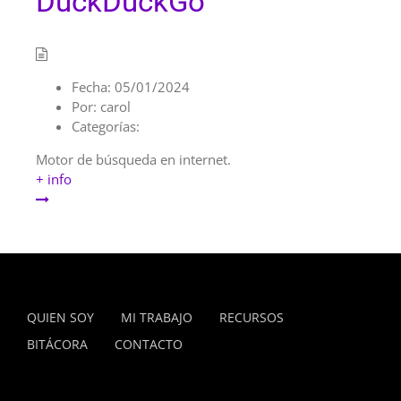
DuckDuckGo
Fecha:
05/01/2024
Por:
carol
Categorías:
Motor de búsqueda en internet.
+ info
QUIEN SOY
MI TRABAJO
RECURSOS
BITÁCORA
CONTACTO