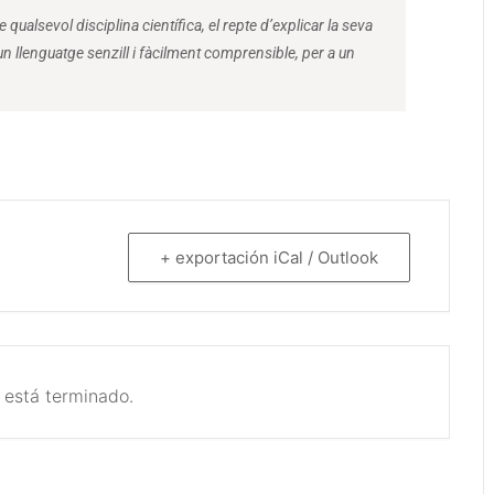
 qualsevol disciplina científica, el repte d’explicar la seva
llenguatge senzill i fàcilment comprensible, per a un
+ exportación iCal / Outlook
 está terminado.