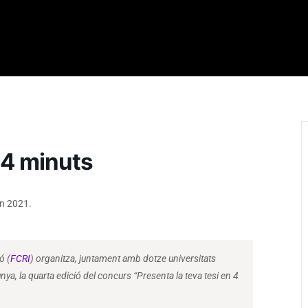
n 4 minuts
ón 2021.
ó (
FCRI
) organitza, juntament amb dotze universitats
nya, la quarta edició del concurs “Presenta la teva tesi en 4