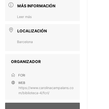
MÁS INFORMACIÓN
Leer más
LOCALIZACIÓN
Barcelona
ORGANIZADOR
FCRI
WEB
https://www.carolinacampalans.co
m/biblioteca-4/fcri/