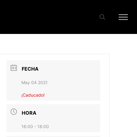
FECHA
May 04 2021
¡Caducado!
HORA
16:00 - 18:00