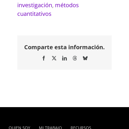
investigación
,
métodos
cuantitativos
Comparte esta información.
Facebook
X
LinkedIn
Threads
Bluesky
QUIEN SOY
MI TRABAJO
RECURSOS