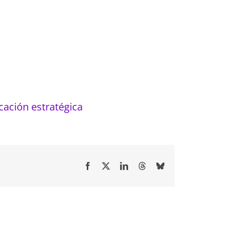
icación estratégica
Facebook
X
LinkedIn
Threads
Bluesky