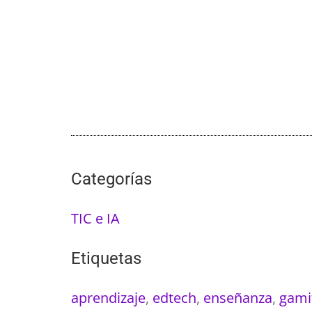
Categorías
TIC e IA
Etiquetas
aprendizaje
,
edtech
,
enseñanza
,
gami