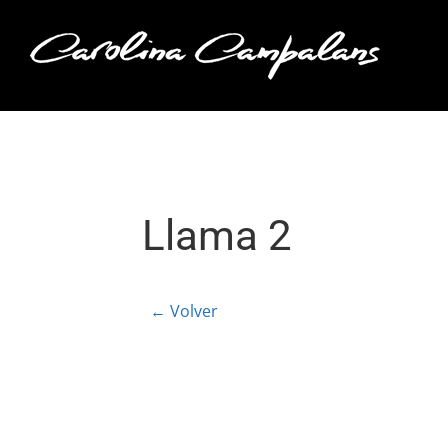
Saltar
al
contenido
Llama 2
← Volver