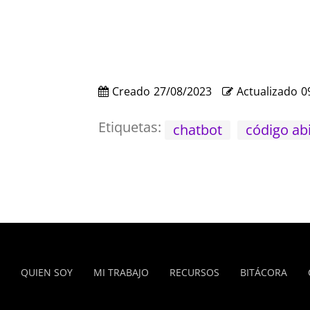
Creado
27/08/2023
Actualizado
0
Etiquetas:
chatbot
código ab
QUIEN SOY
MI TRABAJO
RECURSOS
BITÁCORA