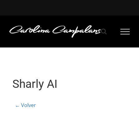
Saltar
al
contenido
Sharly AI
← Volver