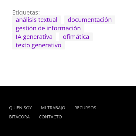
Etiquetas:
análisis textual
documentación
gestión de información
IA generativa
ofimática
texto generativo
QUIEN SOY
MI TRABAJO
RECURSOS
BITÁCORA
CONTACTO